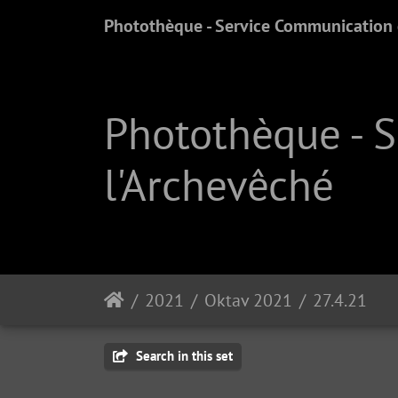
Photothèque - Service Communication e
Photothèque - 
l'Archevêché
2021
Oktav 2021
27.4.21
Search in this set