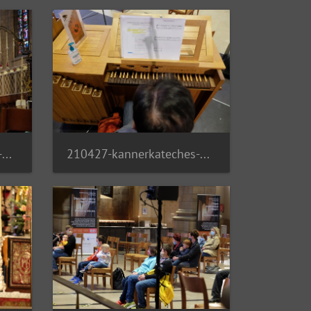
210427-kannerkateches-03 51143330560 o
210427-kannerkateches-04 51143004289 o