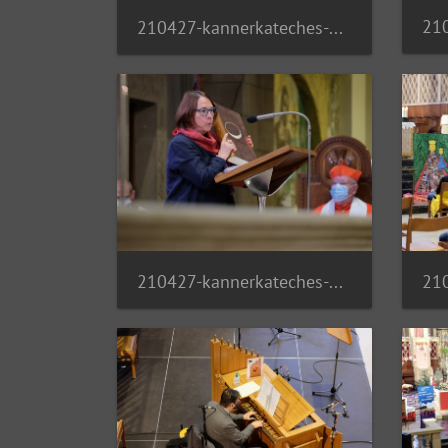
210427-kannerkateches-05 51141549642 o
210427-kannerkateches-09 51142227411 o