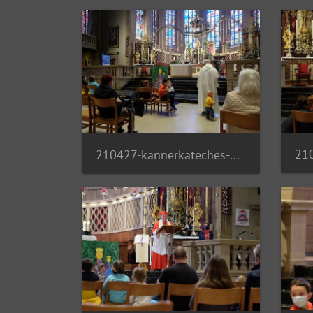
210427-kannerkateches-01 51142441273 o