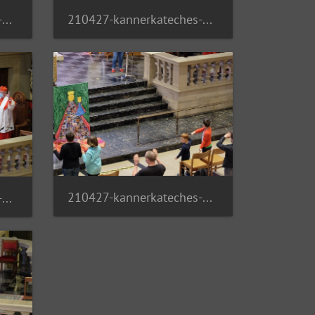
210427-kannerkateches-07 51143330095 o
210427-kannerkateches-08 51141549322 o
210427-kannerkateches-12 51143003434 o
210427-kannerkateches-11 51143003539 o