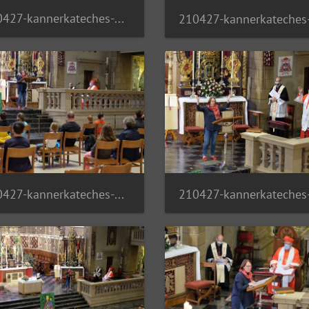
210427-kannerkateches-06 51142227751 o
210427-kannerkateches-10 51142227301 o