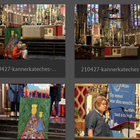
210427-kannerkateches-02 51142228386 o