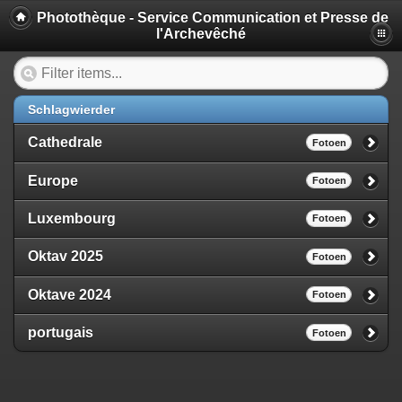
Photothèque - Service Communication et Presse de
l'Archevêché
Schlagwierder
Cathedrale
Fotoen
Europe
Fotoen
Luxembourg
Fotoen
Oktav 2025
Fotoen
Oktave 2024
Fotoen
portugais
Fotoen