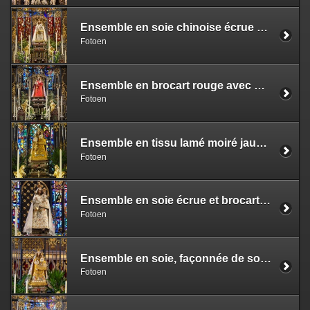
Ensemble en soie chinoise écrue à décor polychrome avec broderies de fleurs et d'oiseaux
Fotoen
Ensemble en brocart rouge avec dessin de fleurs et flammes
Fotoen
Ensemble en tissu lamé moiré jaune doré avec phylactère sur satin de soie bleu
Fotoen
Ensemble en soie écrue et brocart argenté, entrelacs avec les douze cantons luxembourgeois
Fotoen
Ensemble en soie, façonnée de soie et d’or avec broderies en relief galons, perles et pierres
Fotoen