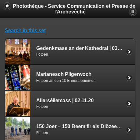
Photothèque - Service Communication et Presse de
l'Archevêché
Search in this set
Gedenkmass an der Kathedral | 03.11.20
Fotoen
Marianesch Pilgerwoch
Fotoen an den 10 Enneralbummen
Allerséilemass | 02.11.20
Fotoen
150 Joer – 150 Beem fir eis Diözees | 17.10.20
Fotoen