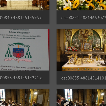
c00840 48814514596 o
dsc00841 48814653072
c00853 48814514221 o
dsc00855 48814514101