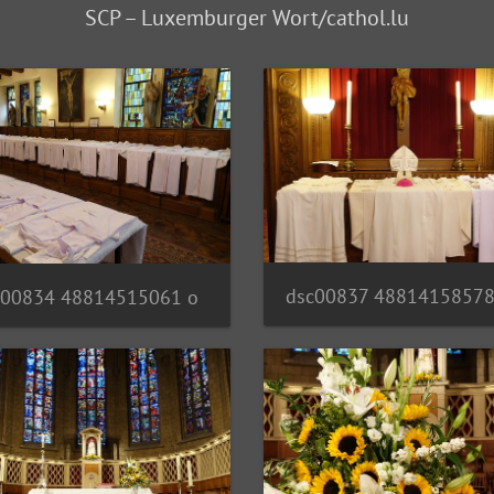
SCP – Luxemburger Wort/cathol.lu
dsc00837 48814158578
c00834 48814515061 o