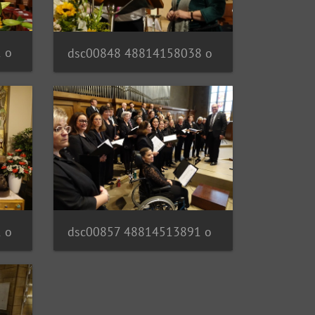
 o
dsc00848 48814158038 o
 o
dsc00857 48814513891 o