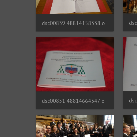
ds
dsc00839 48814158338 o
ds
dsc00851 48814664347 o