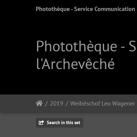
Photothèque - Service Communication e
Photothèque - 
l'Archevêché
2019
Weibëschof Leo Wagener
Search in this set