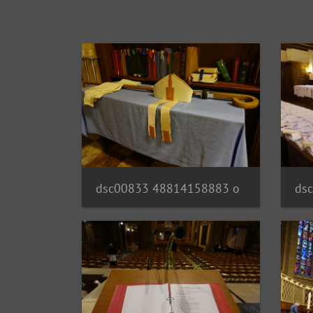
dsc00833 48814158883 o
ds