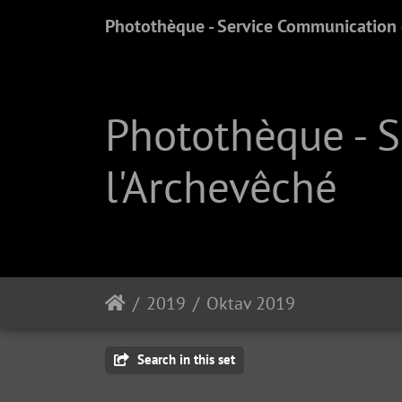
Photothèque - Service Communication e
Photothèque - 
l'Archevêché
2019
Oktav 2019
Search in this set