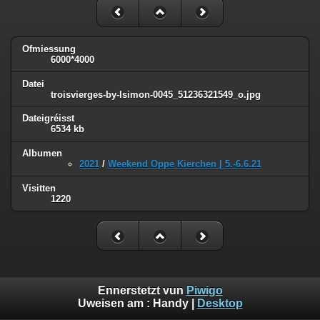
Ofmiessung
6000*4000
Datei
troisvierges-by-lsimon-0045_51236321549_o.jpg
Dateigréisst
6534 kb
Albumen
2021
/
Weekend Oppe Kierchen | 5.-6.6.21
Visitten
1220
Ennerstetzt vun
Piwigo
Uweisen am :
Handy
|
Desktop