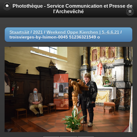
Photothèque - Service Communication et Presse de
l'Archevêché
Staartsäit
/
2021
/
Weekend Oppe Kierchen | 5.-6.6.21
/
troisvierges-by-lsimon-0045 51236321549 o