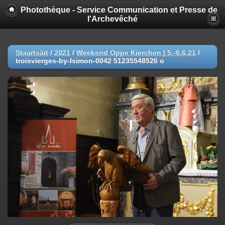
Photothèque - Service Communication et Presse de
l'Archevêché
Staartsäit
/
2021
/
Weekend Oppe Kierchen | 5.-6.6.21
/
troisvierges-by-lsimon-0042 51235548526 o