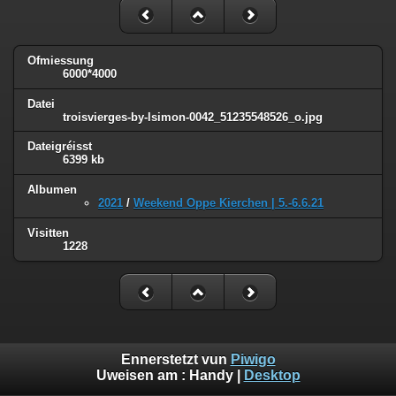
Ofmiessung
6000*4000
Datei
troisvierges-by-lsimon-0042_51235548526_o.jpg
Dateigréisst
6399 kb
Albumen
2021
/
Weekend Oppe Kierchen | 5.-6.6.21
Visitten
1228
Ennerstetzt vun
Piwigo
Uweisen am :
Handy
|
Desktop