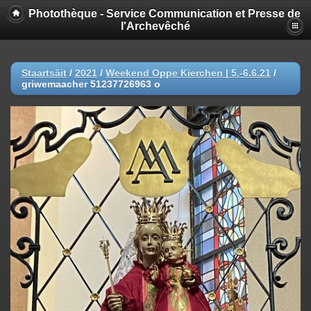
Photothèque - Service Communication et Presse de
l'Archevêché
Staartsäit
/
2021
/
Weekend Oppe Kierchen | 5.-6.6.21
/
griwemaacher 51237726963 o