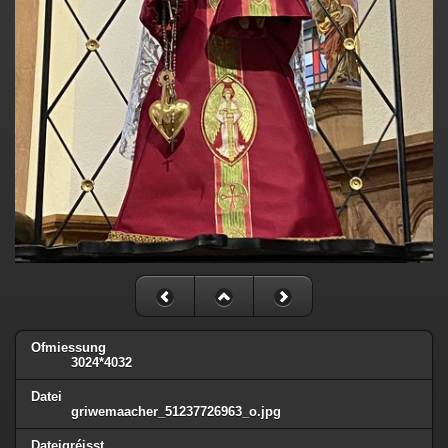
Ofmiessung
3024*4032
Datei
griwemaacher_51237726963_o.jpg
Dateigréisst