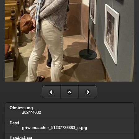
Ofmiessung
3024*4032
Datei
griwemaacher_51237726883_o.jpg
Dateigréisst