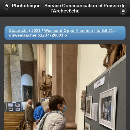
Photothèque - Service Communication et Presse de
l'Archevêché
Staartsäit
/
2021
/
Weekend Oppe Kierchen | 5.-6.6.21
/
griwemaacher 51237726883 o