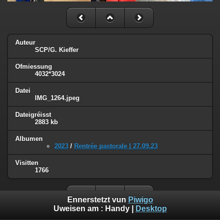
Auteur
SCP/G. Kieffer
Ofmiessung
4032*3024
Datei
IMG_1264.jpeg
Dateigréisst
2883 kb
Albumen
2023
/
Rentrée pastorale | 27.09.23
Visitten
1766
Ennerstetzt vun
Piwigo
Uweisen am :
Handy
|
Desktop