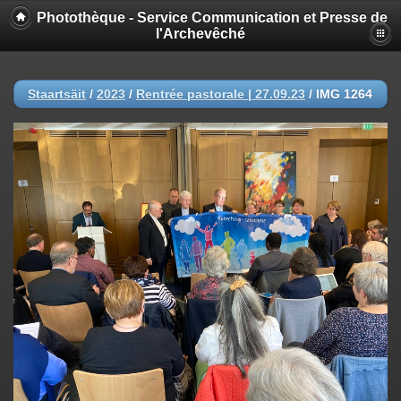
Photothèque - Service Communication et Presse de
l'Archevêché
Staartsäit
/
2023
/
Rentrée pastorale | 27.09.23
/
IMG 1264