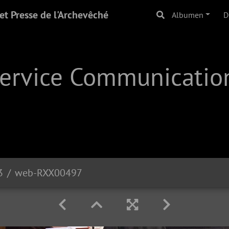
t Presse de l'Archevêché
Albumen
D
Service Communication
3
web-RXX00497