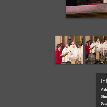
In
Visi
Ofm
Date