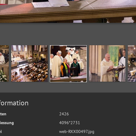
formation
tten
2426
iessung
4096*2731
i
web-RXX00497.jpg