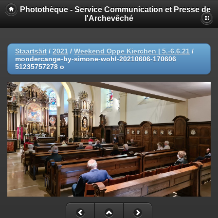
Photothèque - Service Communication et Presse de
l'Archevêché
Staartsäit
/
2021
/
Weekend Oppe Kierchen | 5.-6.6.21
/
mondercange-by-simone-wohl-20210606-170606
51235757278 o