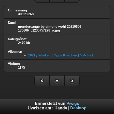
Ofmiessung
4032*2268
Datei
mondercange-by-simone-wohl-20210606-
170606_51235757278_o.jpg
Dateigréisst
2470 kb
Albumen
2021
/
Weekend Oppe Kierchen | 5.-6.6.21
Visitten
1175
Ennerstetzt vun
Piwigo
Uweisen am :
Handy
|
Desktop