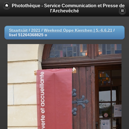
Photothèque - Service Communication et Presse de
l'Archevêché
Staartsäit
/
2021
/
Weekend Oppe Kierchen | 5.-6.6.21
/
lisel 51264368825 o