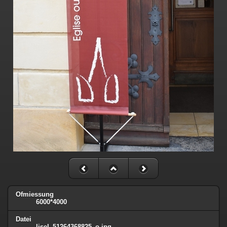
Ofmiessung
6000*4000
Datei
lisel_51264368825_o.jpg