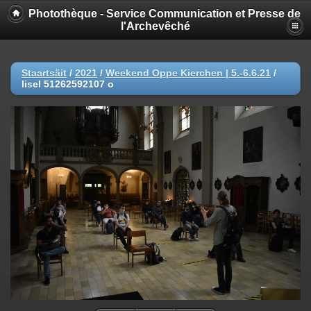
Photothèque - Service Communication et Presse de
l'Archevêché
Staartsäit
/
2021
/
Weekend Oppe Kierchen | 5.-6.6.21
/
lisel 51262592107 o