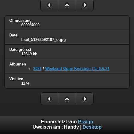
Ofmiessung
6000*4000
Datei
lisel_51262592107_o.jpg
Dateigréisst
12649 kb
Albumen
2021
/
Weekend Oppe Kierchen | 5.-6.6.21
Visitten
1174
Ennerstetzt vun
Piwigo
Uweisen am :
Handy
|
Desktop