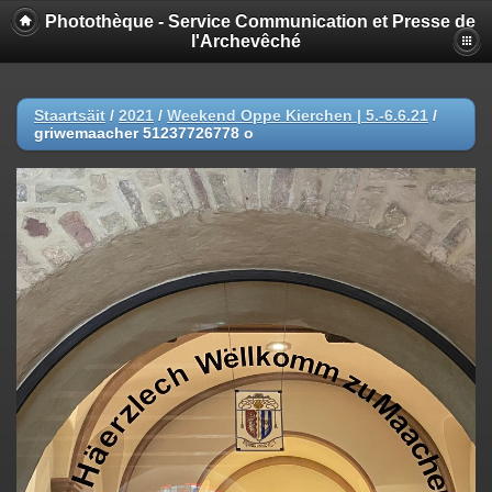
Photothèque - Service Communication et Presse de
l'Archevêché
Staartsäit
/
2021
/
Weekend Oppe Kierchen | 5.-6.6.21
/
griwemaacher 51237726778 o