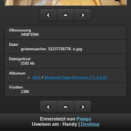
Ofmiessung
3458*2594
Datei
griwemaacher_51237726778_o.jpg
Dateigréisst
2102 kb
Albumen
2021
/
Weekend Oppe Kierchen | 5.-6.6.21
Visitten
1306
Ennerstetzt vun
Piwigo
Uweisen am :
Handy
|
Desktop