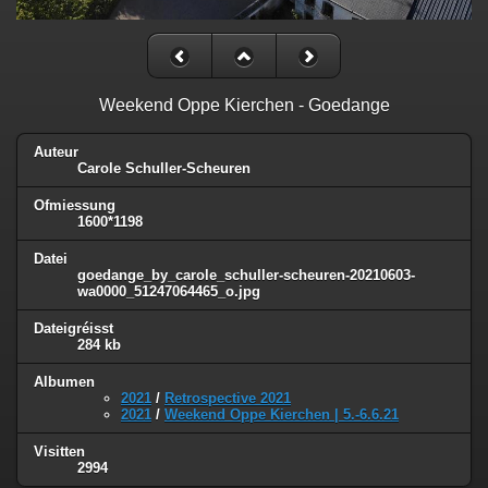
Weekend Oppe Kierchen - Goedange
Auteur
Carole Schuller-Scheuren
Ofmiessung
1600*1198
Datei
goedange_by_carole_schuller-scheuren-20210603-
wa0000_51247064465_o.jpg
Dateigréisst
284 kb
Albumen
2021
/
Retrospective 2021
2021
/
Weekend Oppe Kierchen | 5.-6.6.21
Visitten
2994