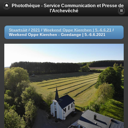
Photothèque - Service Communication et Presse de
l'Archevêché
Staartsäit
/
2021
/
Weekend Oppe Kierchen | 5.-6.6.21
/
Weekend Oppe Kierchen - Goedange | 5.-6.6.2021