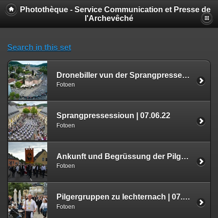
Photothèque - Service Communication et Presse de
l'Archevêché
Search in this set
Dronebiller vun der Sprangpressessioun
Fotoen
Sprangpressessioun | 07.06.22
Fotoen
Ankunft und Begrüssung der Pilger aus Waxweiler | 07.06.22
Fotoen
Pilgergruppen zu Iechternach | 07.06.22
Fotoen