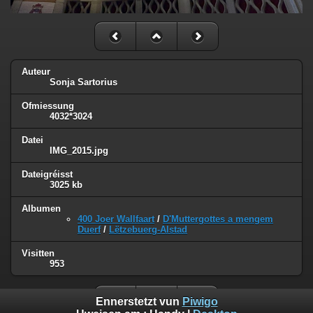
Auteur
Sonja Sartorius
Ofmiessung
4032*3024
Datei
IMG_2015.jpg
Dateigréisst
3025 kb
Albumen
400 Joer Wallfaart
/
D'Muttergottes a mengem
Duerf
/
Lëtzebuerg-Alstad
Visitten
953
Ennerstetzt vun
Piwigo