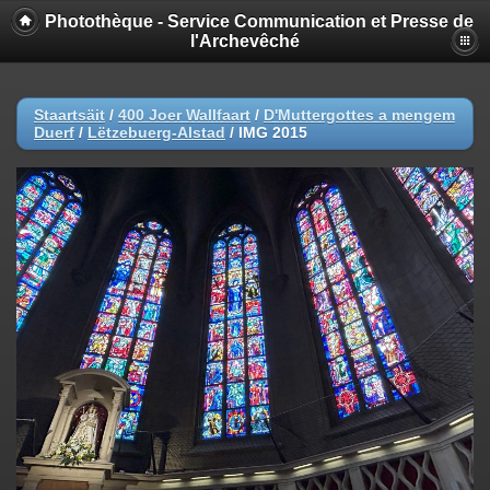
Photothèque - Service Communication et Presse de
l'Archevêché
Staartsäit
/
400 Joer Wallfaart
/
D'Muttergottes a mengem
Duerf
/
Lëtzebuerg-Alstad
/
IMG 2015