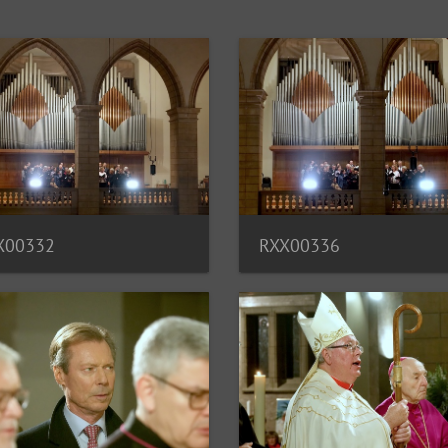
X00332
RXX00336