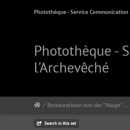
Photothèque - Service Communication e
Photothèque - 
l'Archevêché
Restauratioun vun der "Haupt"-Uergel
Search in this set