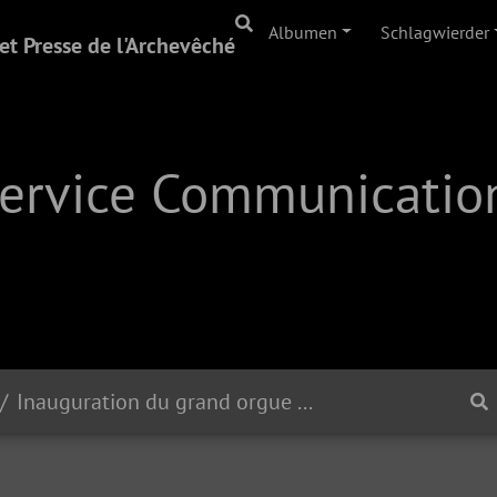
Albumen
Schlagwierder
t Presse de l'Archevêché
Service Communication
Inauguration du grand orgue de la Cathédrale Notre-Dame | 26.11.22