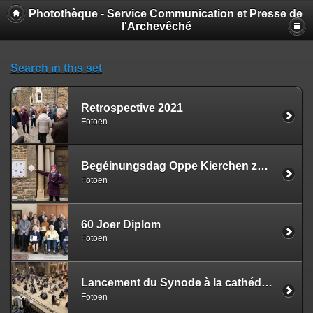
Photothèque - Service Communication et Presse de
l'Archevêché
Search in this set
Retrospective 2021
Fotoen
Begéinungsdag Oppe Kierchen zu Clierf | 12.11.21
Fotoen
60 Joer Diplom
Fotoen
Lancement du Synode à la cathédrale | 17.10.21
Fotoen