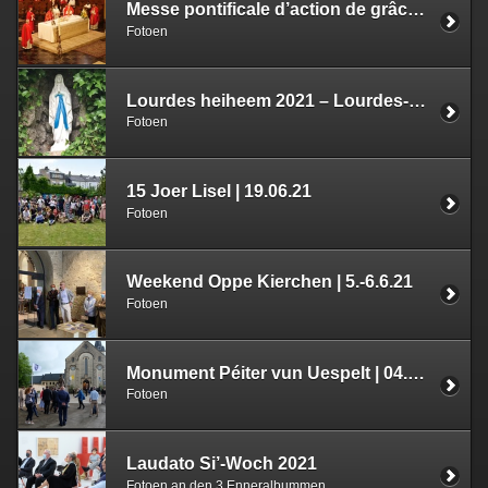
Messe pontificale d’action de grâce pour le Pape François | 11.07.21
Fotoen
Lourdes heiheem 2021 – Lourdes-Grotten zu Lëtzebuerg
Fotoen
15 Joer Lisel | 19.06.21
Fotoen
Weekend Oppe Kierchen | 5.-6.6.21
Fotoen
Monument Péiter vun Uespelt | 04.06.21
Fotoen
Laudato Si’-Woch 2021
Fotoen an den 3 Enneralbummen