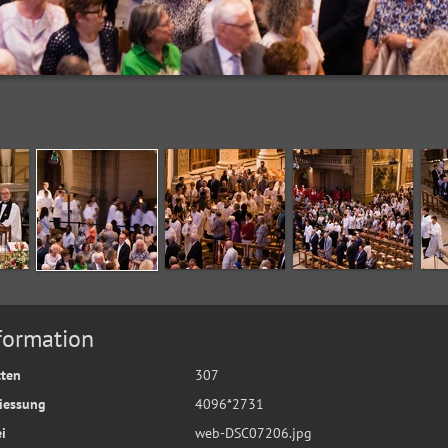
formation
tten
307
iessung
4096*2731
i
web-DSC07206.jpg