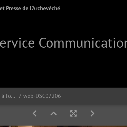
t Presse de l'Archevêché
Service Communication
Célébration eucharistique à l’occasion du premier anniversaire du Pontificat du Pape Léon XIV | 05.07.2026
web-DSC07206