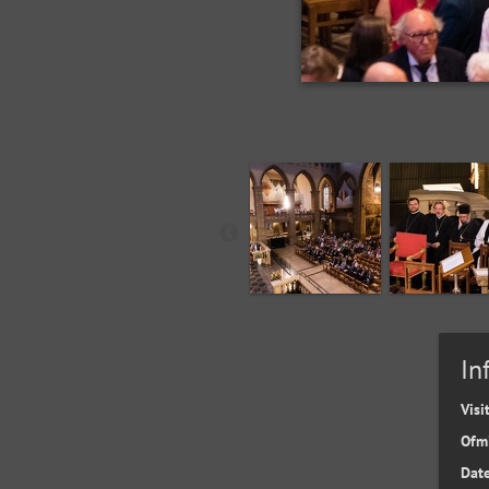
In
Visi
Ofm
Date