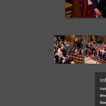
In
Visi
Ofm
Date