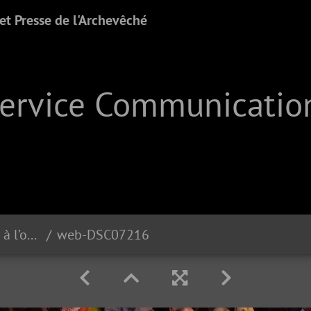
t Presse de l'Archevêché
Service Communication
Célébration eucharistique à l’occasion du premier anniversaire du Pontificat du Pape Léon XIV | 05.07.2026
web-DSC07216