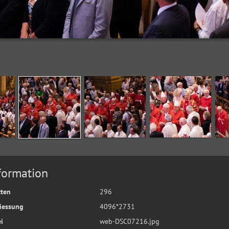
formation
tten
296
iessung
4096*2731
i
web-DSC07216.jpg