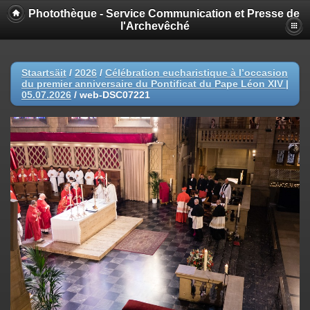
Photothèque - Service Communication et Presse de
l'Archevêché
Staartsäit
/
2026
/
Célébration eucharistique à l’occasion
du premier anniversaire du Pontificat du Pape Léon XIV |
05.07.2026
/
web-DSC07221