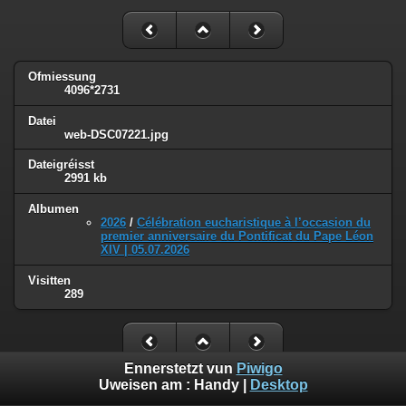
Ofmiessung
4096*2731
Datei
web-DSC07221.jpg
Dateigréisst
2991 kb
Albumen
2026
/
Célébration eucharistique à l’occasion du
premier anniversaire du Pontificat du Pape Léon
XIV | 05.07.2026
Visitten
289
Ennerstetzt vun
Piwigo
Uweisen am :
Handy
|
Desktop