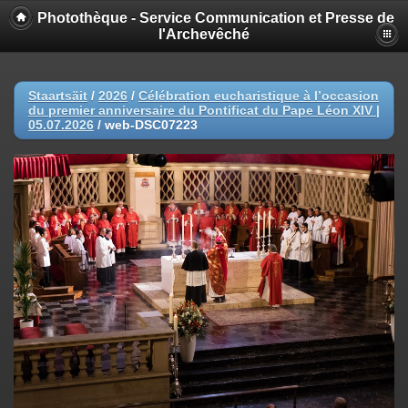
Photothèque - Service Communication et Presse de
l'Archevêché
Staartsäit
/
2026
/
Célébration eucharistique à l’occasion
du premier anniversaire du Pontificat du Pape Léon XIV |
05.07.2026
/
web-DSC07223