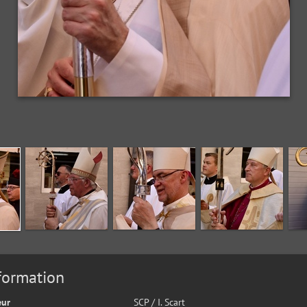
formation
eur
SCP / I. Scart