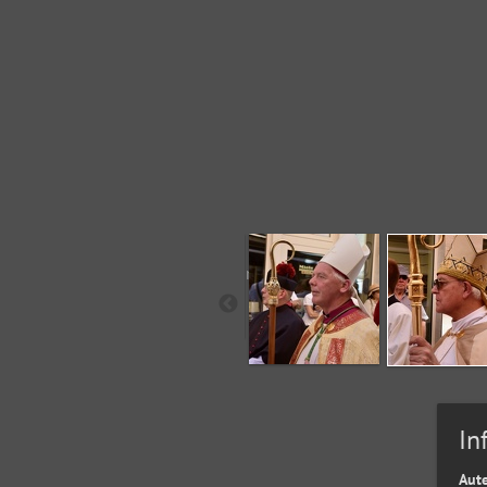
In
Aut