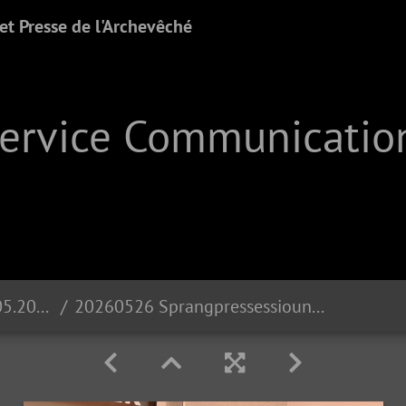
t Presse de l'Archevêché
Service Communication
Sprangprëssessioun | 26.05.2026
20260526 Sprangpressessioun Echternach DSC 1534