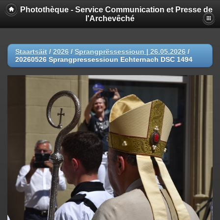
Photothèque - Service Communication et Presse de
l'Archevêché
Staartsäit
/
2026
/
Sprangprëssessioun | 26.05.2026
/
20260526 Sprangpressessioun Echternach DSC 1494