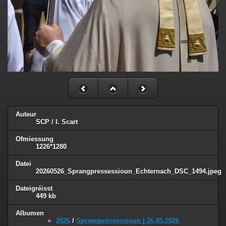
Auteur
SCP / I. Scart
Ofmiessung
1226*1280
Datei
20260526_Sprangpressessioun_Echternach_DSC_1494.jpeg
Dateigréisst
449 kb
Albumen
2026
/
Sprangprëssessioun | 26.05.2026