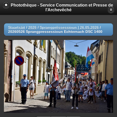
Photothèque - Service Communication et Presse de
l'Archevêché
Staartsäit
/
2026
/
Sprangprëssessioun | 26.05.2026
/
20260526 Sprangpressessioun Echternach DSC 1400