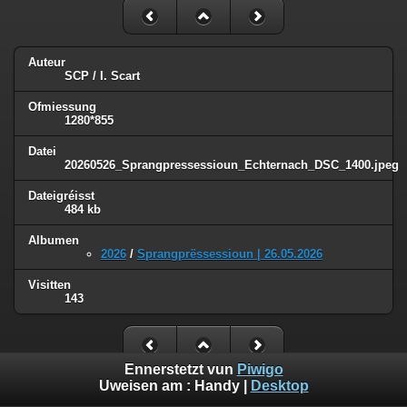
Auteur
SCP / I. Scart
Ofmiessung
1280*855
Datei
20260526_Sprangpressessioun_Echternach_DSC_1400.jpeg
Dateigréisst
484 kb
Albumen
2026
/
Sprangprëssessioun | 26.05.2026
Visitten
143
Ennerstetzt vun
Piwigo
Uweisen am :
Handy
|
Desktop