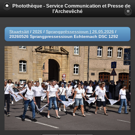
Photothèque - Service Communication et Presse de
l'Archevêché
Staartsäit
/
2026
/
Sprangprëssessioun | 26.05.2026
/
20260526 Sprangpressessioun Echternach DSC 1292