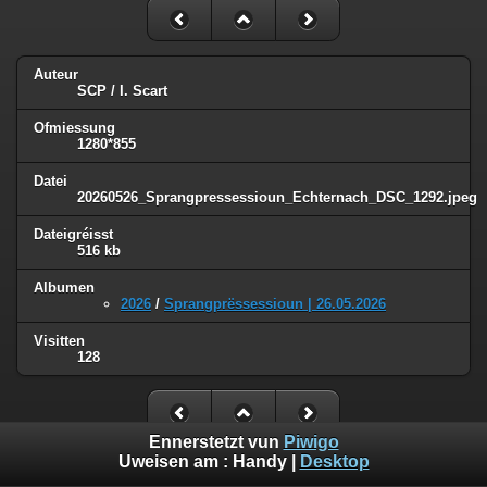
Auteur
SCP / I. Scart
Ofmiessung
1280*855
Datei
20260526_Sprangpressessioun_Echternach_DSC_1292.jpeg
Dateigréisst
516 kb
Albumen
2026
/
Sprangprëssessioun | 26.05.2026
Visitten
128
Ennerstetzt vun
Piwigo
Uweisen am :
Handy
|
Desktop