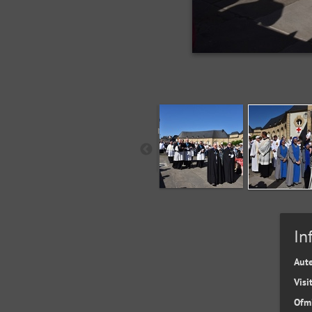
In
Aut
Visi
Ofm