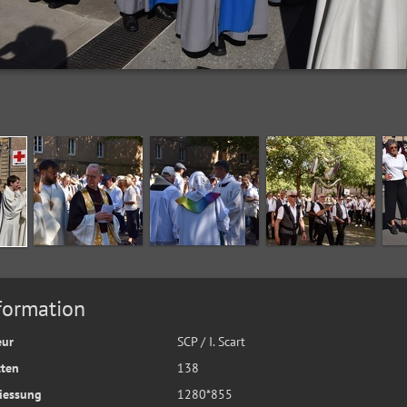
formation
eur
SCP / I. Scart
tten
138
iessung
1280*855