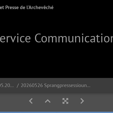
t Presse de l'Archevêché
Service Communication
Sprangprëssessioun | 26.05.2026
20260526 Sprangpressessioun Echternach DSC 1208