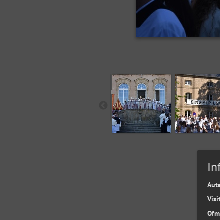
In
Aut
Visi
Ofm