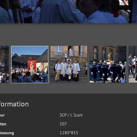
formation
eur
SCP / I. Scart
tten
207
iessung
1280*855