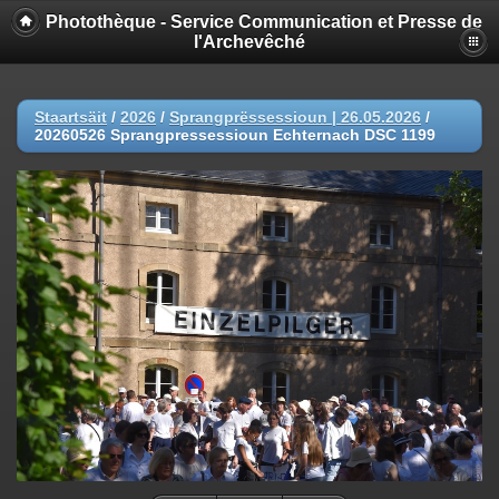
Photothèque - Service Communication et Presse de
l'Archevêché
Staartsäit
/
2026
/
Sprangprëssessioun | 26.05.2026
/
20260526 Sprangpressessioun Echternach DSC 1199