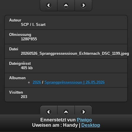
Auteur
SCP / I. Scart
Ofmiessung
1280*855
Datei
20260526_Sprangpressessioun_Echternach_DSC_1199.jpeg
Dateigréisst
405 kb
Albumen
2026
/
Sprangprëssessioun | 26.05.2026
Visitten
203
Ennerstetzt vun
Piwigo
Uweisen am :
Handy
|
Desktop