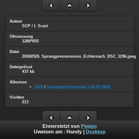
Auteur
SCP / I. Scart
Ofmiessung
1280*855
Datei
20260526_Sprangpressessioun_Echternach_DSC_1196.jpeg
Dateigréisst
437 kb
Albumen
2026
/
Sprangprëssessioun | 26.05.2026
Visitten
213
Ennerstetzt vun
Piwigo
Uweisen am :
Handy
|
Desktop