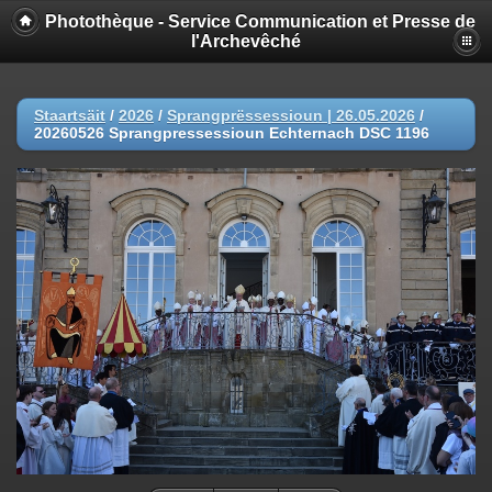
Photothèque - Service Communication et Presse de
l'Archevêché
Staartsäit
/
2026
/
Sprangprëssessioun | 26.05.2026
/
20260526 Sprangpressessioun Echternach DSC 1196