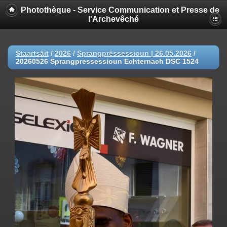
Photothèque - Service Communication et Presse de
l'Archevêché
Staartsäit
/
2026
/
Sprangprëssessioun | 26.05.2026
/
20260526 Sprangpressessioun Echternach DSC 1524