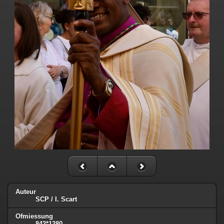
Auteur
SCP / I. Scart
Ofmiessung
842*1280