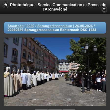
Photothèque - Service Communication et Presse de
l'Archevêché
Staartsäit
/
2026
/
Sprangprëssessioun | 26.05.2026
/
20260526 Sprangpressessioun Echternach DSC 1483