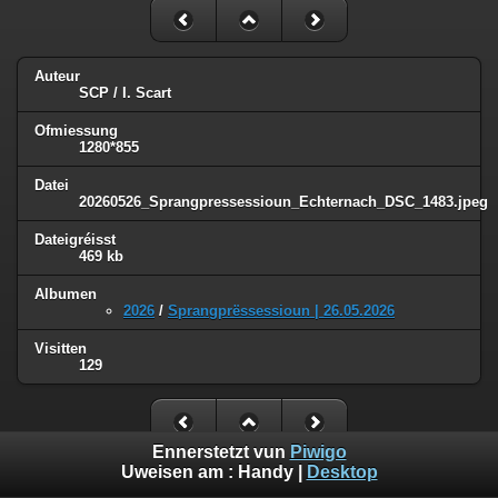
Auteur
SCP / I. Scart
Ofmiessung
1280*855
Datei
20260526_Sprangpressessioun_Echternach_DSC_1483.jpeg
Dateigréisst
469 kb
Albumen
2026
/
Sprangprëssessioun | 26.05.2026
Visitten
129
Ennerstetzt vun
Piwigo
Uweisen am :
Handy
|
Desktop