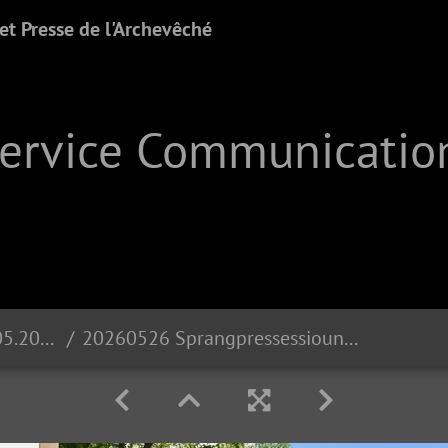
t Presse de l'Archevêché
Service Communication
Sprangprëssessioun | 26.05.2026
20260526 Sprangpressessioun Echternach DSC 1403