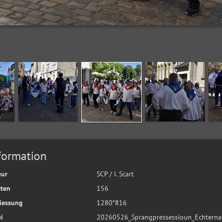
formation
eur
SCP / I. Scart
tten
156
iessung
1280*816
i
20260526_Sprangpressessioun_Echterna