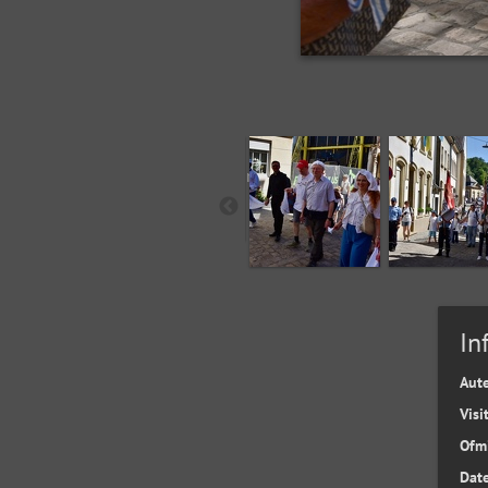
In
Aut
Visi
Ofm
Date