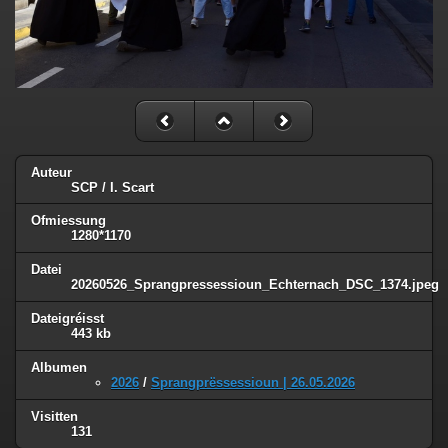
Auteur
SCP / I. Scart
Ofmiessung
1280*1170
Datei
20260526_Sprangpressessioun_Echternach_DSC_1374.jpeg
Dateigréisst
443 kb
Albumen
2026
/
Sprangprëssessioun | 26.05.2026
Visitten
131