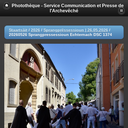
Photothèque - Service Communication et Presse de
l'Archevêché
Staartsäit
/
2026
/
Sprangprëssessioun | 26.05.2026
/
20260526 Sprangpressessioun Echternach DSC 1374