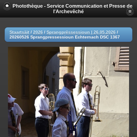
Photothèque - Service Communication et Presse de
l'Archevêché
Staartsäit
/
2026
/
Sprangprëssessioun | 26.05.2026
/
20260526 Sprangpressessioun Echternach DSC 1367