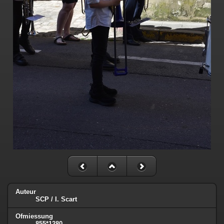
Auteur
SCP / I. Scart
Ofmiessung
855*1280