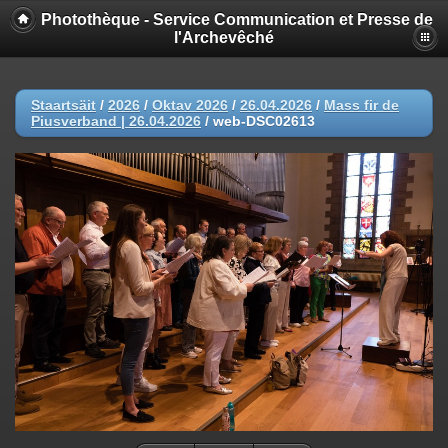
Photothèque - Service Communication et Presse de
l'Archevêché
Staartsäit
/
2026
/
Oktav 2026
/
26.04.2026
/
Mass fir de
Piusverband | 26.04.2026
/
web-DSC02613