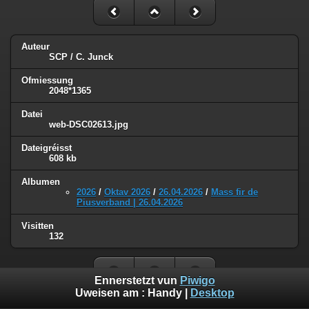
Auteur
SCP / C. Junck
Ofmiessung
2048*1365
Datei
web-DSC02613.jpg
Dateigréisst
608 kb
Albumen
2026
/
Oktav 2026
/
26.04.2026
/
Mass fir de
Piusverband | 26.04.2026
Visitten
132
Ennerstetzt vun
Piwigo
Uweisen am :
Handy
|
Desktop