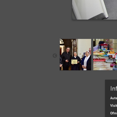
In
Aut
Visi
Ofm