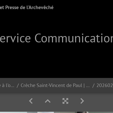
t Presse de l'Archevêché
Service Communication
Pèlerinage en Terre Sainte à l'occasion de la nomination du chanoine Claude Bache comme chanoine honoraire du Saint-Sépulcre | 02-05.03.2026
Crèche Saint-Vincent de Paul | 04.02.2026