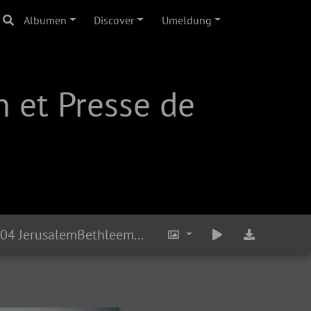
Albumen
Discover
Umeldung
 et Presse de
20260204 JerusalemBethleemCrecheSaintVincentDePaul DSC 4500