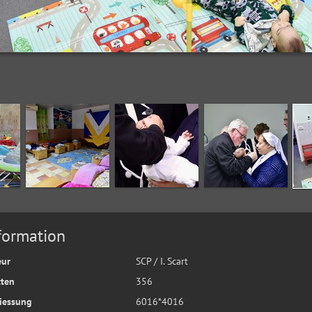
formation
eur
SCP / I. Scart
tten
356
iessung
6016*4016