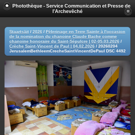
Photothèque - Service Communication et Presse de
l'Archevêché
Staartsäit
/
2026
/
Pèlerinage en Terre Sainte à l'occasion
de la nomination du chanoine Claude Bache comme
chanoine honoraire du Saint-Sépulcre | 02-05.03.2026
/
Crèche Saint-Vincent de Paul | 04.02.2026
/
20260204
JerusalemBethleemCrecheSaintVincentDePaul DSC 4492