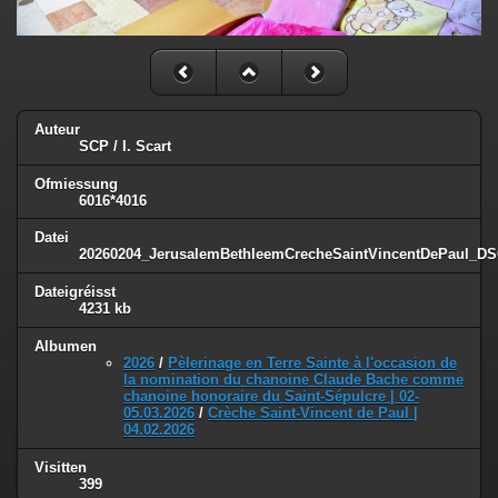
Auteur
SCP / I. Scart
Ofmiessung
6016*4016
Datei
20260204_JerusalemBethleemCrecheSaintVincentDePaul_DS
Dateigréisst
4231 kb
Albumen
2026
/
Pèlerinage en Terre Sainte à l'occasion de
la nomination du chanoine Claude Bache comme
chanoine honoraire du Saint-Sépulcre | 02-
05.03.2026
/
Crèche Saint-Vincent de Paul |
04.02.2026
Visitten
399