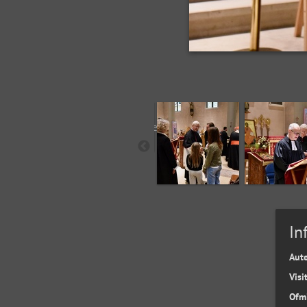
In
Aut
Visi
Ofm