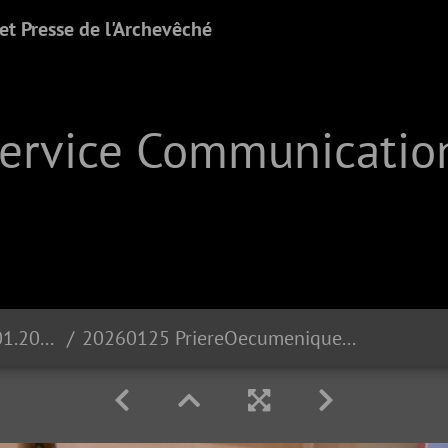
t Presse de l'Archevêché
Service Communication
Prière oecuménique | 25.01.2026
20260125 PriereOecumenique DSC 4030