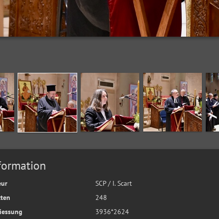
formation
eur
SCP / I. Scart
tten
248
iessung
3936*2624