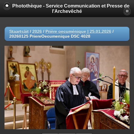
Photothèque - Service Communication et Presse de
l'Archevêché
Staartsäit
/
2026
/
Prière oecuménique | 25.01.2026
/
20260125 PriereOecumenique DSC 4028