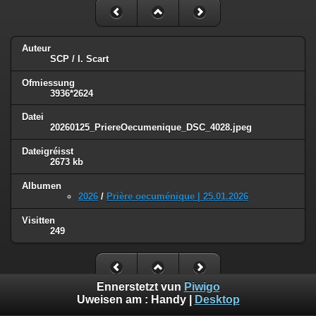
Auteur
SCP / I. Scart
Ofmiessung
3936*2624
Datei
20260125_PriereOecumenique_DSC_4028.jpeg
Dateigréisst
2673 kb
Albumen
2026
/
Prière oecuménique | 25.01.2026
Visitten
249
Ennerstetzt vun
Piwigo
Uweisen am :
Handy
|
Desktop