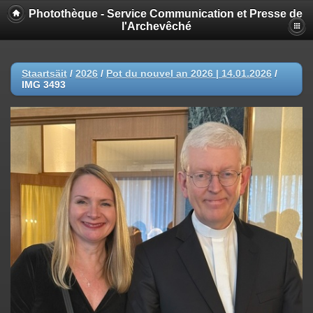
Photothèque - Service Communication et Presse de
l'Archevêché
Staartsäit
/
2026
/
Pot du nouvel an 2026 | 14.01.2026
/
IMG 3493