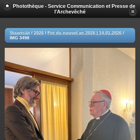
Photothèque - Service Communication et Presse de
l'Archevêché
Staartsäit
/
2026
/
Pot du nouvel an 2026 | 14.01.2026
/
IMG 3498