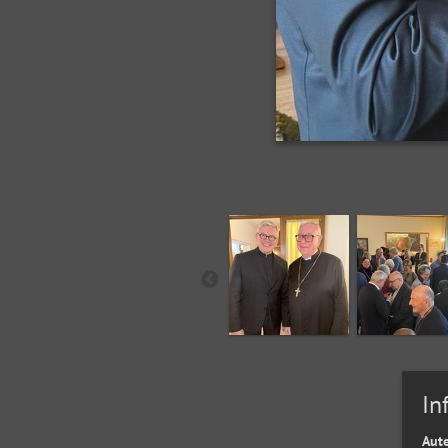
In
Aut