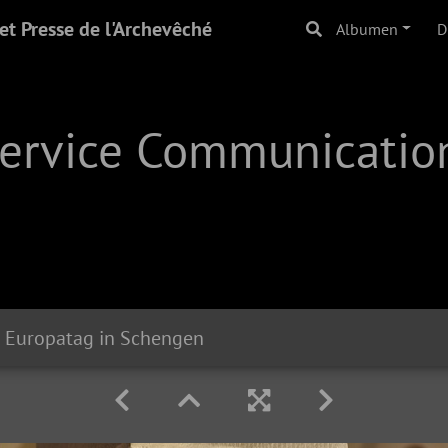
t Presse de l'Archevêché
Albumen
D
Service Communication
Europatag in Schengen