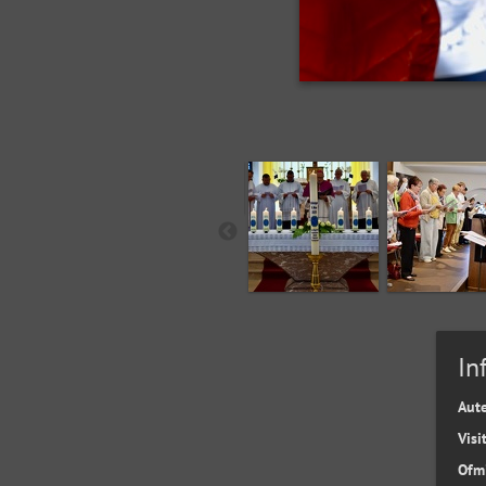
In
Aut
Visi
Ofm