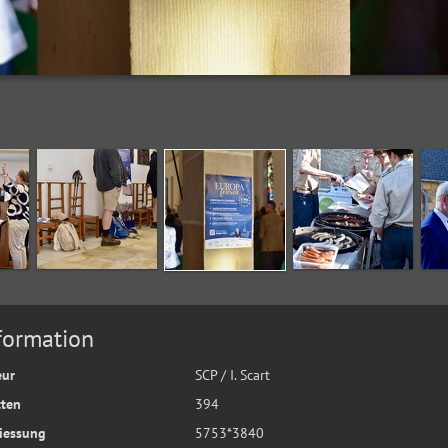
formation
eur
SCP / I. Scart
tten
394
iessung
5753*3840