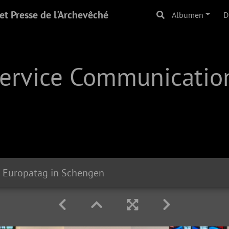
t Presse de l'Archevêché
Albumen
D
Service Communication
Europatag in Schengen