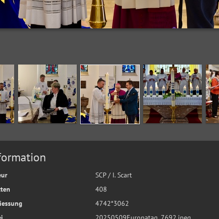
formation
eur
SCP / I. Scart
tten
408
iessung
4742*3062
i
20250509Europatag_7692.jpeg