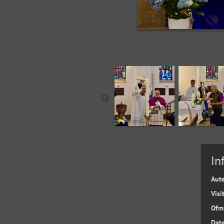
In
Aut
Visi
Ofm
Date