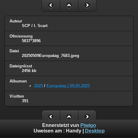
Auteur
SCP / I. Scart
Ofmiessung
5837*3896
Datei
20250509Europatag_7683.jpeg
Dateigréisst
2456 kb
Albumen
2025
/
Europatag | 09.05.2025
Visitten
391
Ennerstetzt vun
Piwigo
Uweisen am :
Handy
|
Desktop