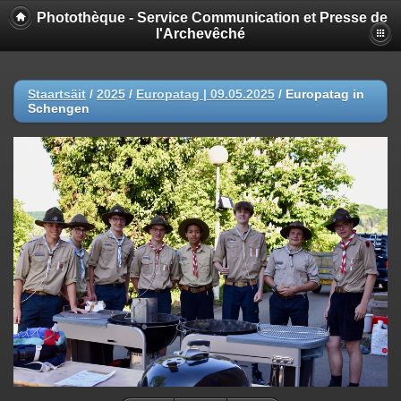
Photothèque - Service Communication et Presse de
l'Archevêché
Staartsäit
/
2025
/
Europatag | 09.05.2025
/
Europatag in
Schengen